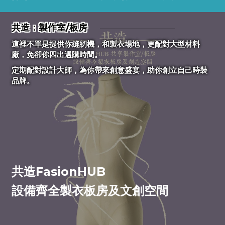
共造：製作室/板房
這裡不單是提供你縫紉機，和製衣場地，更配對大型材料
廠，免卻你四出選購時間。
定期配對設計大師，為你帶來創意盛宴，助你創立自己時裝
品牌。
共癒
伴著柔緩的輕音樂，躺在舒適的沙發上，體驗貼心的服務，
為你治愈疲憊身心
共造FasionHUB
設備齊全製衣板房及文創空間