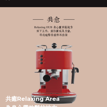
共癒Relaxing Area