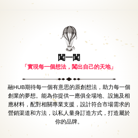
闖一闖
共享：公眾空間/工作間
「實現每一個想法，闖出自己的天地」
提供場地和多種靈活多變的工作檯及工作室。既可以獨自學
習/工作的安靜地方；也可以是製造兩米長裙的工作檯。工作
室佈置滿足專心單獨工作、交流與討論想法、協同創作的不
融HUB期待每一個有意思的原創想法，助力每一個
同需求。
創業的夢想。能為你提供一應俱全場地、設施及相
應材料，配對相關專業支援，設計符合市場需求的
營銷渠道和方法，以私人量身訂造方式，打造屬於
你的品牌。