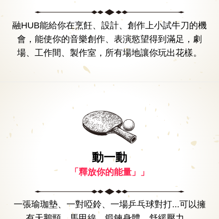
融HUB能給你在烹飪、設計、創作上小試牛刀的機
會，能使你的音樂創作、表演慾望得到滿足，劇
場、工作間、製作室，所有場地讓你玩出花樣。
共煮：共享廚房
提供乾淨的烹飪場地，一掃沒有廚房或者空間狹小的苦惱。
提供一應俱全的烹飪設施，焗爐、蒸爐、微波爐、咖啡機等
等設備，讓你自己動手，創作屬於你的美味。
定期舉辦美食交流會，提供與經驗豐富行政主廚現場學習的
動一動
機會。
「釋放你的能量」」
為你配備包裝設計、售賣等配套服務，與你一起創立建立獨
一無二品牌。
一張瑜珈墊、一對啞鈴、一場乒乓球對打...可以擁
有天鵝頸、馬甲線、鍛鍊身體、舒緩壓力。